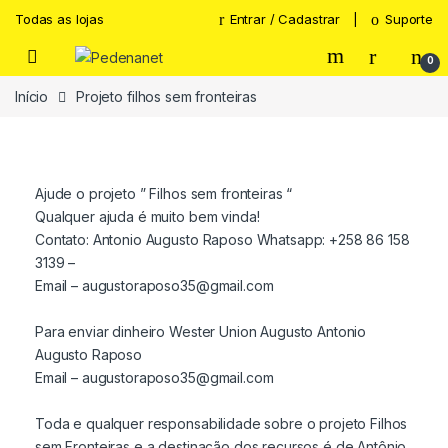
Todas as lojas
Entrar / Cadastrar
Suporte
0
Início
Projeto filhos sem fronteiras
Ajude o projeto ” Filhos sem fronteiras “
Qualquer ajuda é muito bem vinda!
Contato: Antonio Augusto Raposo Whatsapp: +258 86 158
3139 –
Email – augustoraposo35@gmail.com
Para enviar dinheiro Wester Union Augusto Antonio
Augusto Raposo
Email – augustoraposo35@gmail.com
Toda e qualquer responsabilidade sobre o projeto Filhos
sem Fronteiras e a destinação dos recursos é de Antônio