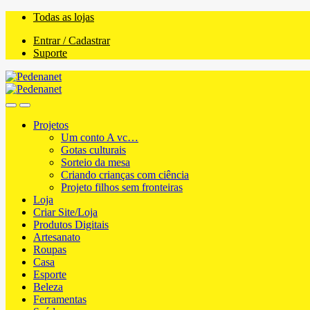
Skip
Skip
Todas as lojas
to
to
Entrar / Cadastrar
navigation
content
Suporte
Projetos
Um conto A vc…
Gotas culturais
Sorteio da mesa
Criando crianças com ciência
Projeto filhos sem fronteiras
Loja
Criar Site/Loja
Produtos Digitais
Artesanato
Roupas
Casa
Esporte
Beleza
Ferramentas