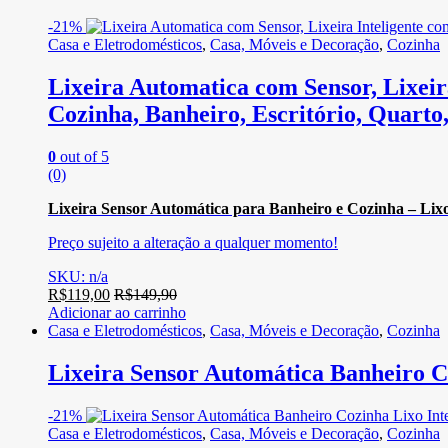
-
21%
Casa e Eletrodomésticos
,
Casa, Móveis e Decoração
,
Cozinha
Lixeira Automatica com Sensor, Lixeir
Cozinha, Banheiro, Escritório, Quarto
0
out of 5
(0)
Lixeira Sensor Automática para Banheiro e Cozinha – Lixo In
Preço sujeito a alteração a qualquer momento!
SKU: n/a
R$
119,00
R$
149,90
Adicionar ao carrinho
Casa e Eletrodomésticos
,
Casa, Móveis e Decoração
,
Cozinha
Lixeira Sensor Automática Banheiro C
-
21%
Casa e Eletrodomésticos
,
Casa, Móveis e Decoração
,
Cozinha