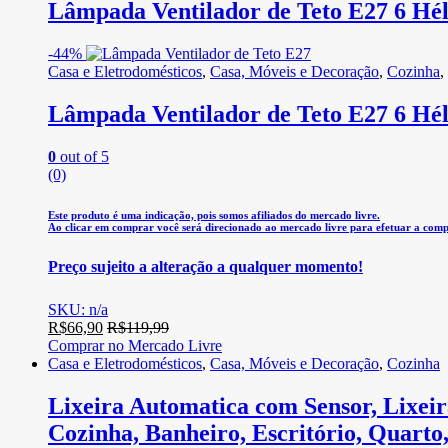
Lâmpada Ventilador de Teto E27 6 Hé
-
44%
Casa e Eletrodomésticos
,
Casa, Móveis e Decoração
,
Cozinha
,
Lâmpada Ventilador de Teto E27 6 Hé
0
out of 5
(0)
Este produto é uma indicação, pois somos afiliados do mercado livre.
Ao clicar em comprar você será direcionado ao mercado livre para efetuar a comp
Preço sujeito a alteração a qualquer momento!
SKU: n/a
R$
66,90
R$
119,99
Comprar no Mercado Livre
Casa e Eletrodomésticos
,
Casa, Móveis e Decoração
,
Cozinha
Lixeira Automatica com Sensor, Lixeir
Cozinha, Banheiro, Escritório, Quarto