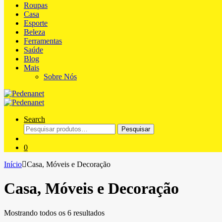
Roupas
Casa
Esporte
Beleza
Ferramentas
Saúde
Blog
Mais
Sobre Nós
Search
Pesquisar
Pesquisar
por:
0
Início
Casa, Móveis e Decoração
Casa, Móveis e Decoração
Mostrando todos os 6 resultados