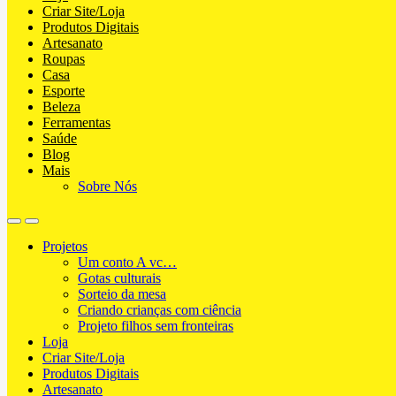
Criar Site/Loja
Produtos Digitais
Artesanato
Roupas
Casa
Esporte
Beleza
Ferramentas
Saúde
Blog
Mais
Sobre Nós
Projetos
Um conto A vc…
Gotas culturais
Sorteio da mesa
Criando crianças com ciência
Projeto filhos sem fronteiras
Loja
Criar Site/Loja
Produtos Digitais
Artesanato