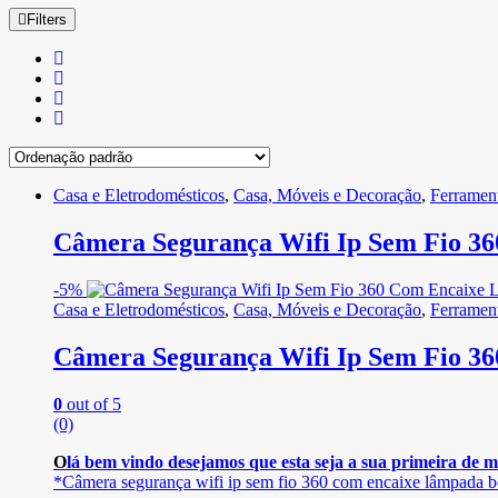
Filters
Casa e Eletrodomésticos
,
Casa, Móveis e Decoração
,
Ferrament
Câmera Segurança Wifi Ip Sem Fio 3
-
5%
Casa e Eletrodomésticos
,
Casa, Móveis e Decoração
,
Ferrament
Câmera Segurança Wifi Ip Sem Fio 3
0
out of 5
(0)
O
lá bem vindo desejamos que esta seja a sua primeira de 
*Câmera segurança wifi ip sem fio 360 com encaixe lâmpada bo