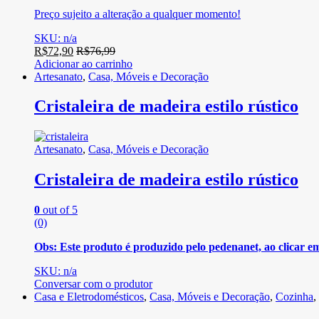
Preço sujeito a alteração a qualquer momento!
SKU: n/a
R$
72,90
R$
76,99
Adicionar ao carrinho
Artesanato
,
Casa, Móveis e Decoração
Cristaleira de madeira estilo rústico
Artesanato
,
Casa, Móveis e Decoração
Cristaleira de madeira estilo rústico
0
out of 5
(0)
Obs: Este produto é produzido pelo pedenanet, ao clicar e
SKU: n/a
Conversar com o produtor
Casa e Eletrodomésticos
,
Casa, Móveis e Decoração
,
Cozinha
,