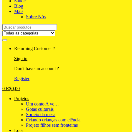
Saúde
Blog
Mais
Sobre Nós
Search
for:
Returning Customer ?
Sign in
Don't have an account ?
Register
0
R$
0,00
Projetos
Um conto A vc…
Gotas culturais
Sorteio da mesa
Criando crianças com ciência
Projeto filhos sem fronteiras
Loja